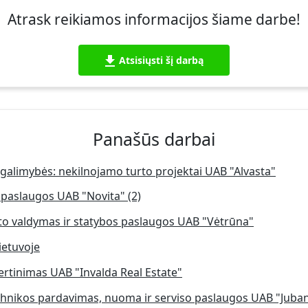
Atrask reikiamos informacijos šiame darbe!
Atsisiųsti šį darbą
Panašūs darbai
 galimybės: nekilnojamo turto projektai UAB "Alvasta"
 paslaugos UAB "Novita" (2)
o valdymas ir statybos paslaugos UAB "Vėtrūna"
ietuvoje
ertinimas UAB "Invalda Real Estate"
chnikos pardavimas, nuoma ir serviso paslaugos UAB "Juba