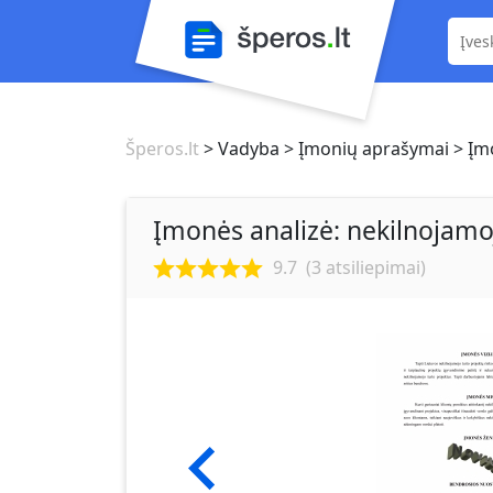
Šperos.lt
> Vadyba
> Įmonių aprašymai
> Įmo
Įmonės analizė: nekilnojamo
9.7
(
3
atsiliepimai)