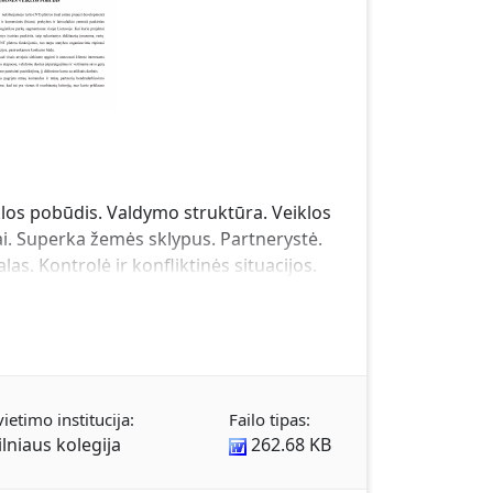
klos pobūdis. Valdymo struktūra. Veiklos
tai. Superka žemės sklypus. Partnerystė.
s. Kontrolė ir konfliktinės situacijos.
vietimo institucija:
Failo tipas:
ilniaus kolegija
262.68 KB