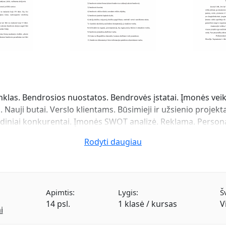
nklas. Bendrosios nuostatos. Bendrovės įstatai. Įmonės vei
 Nauji butai. Verslo klientams. Būsimieji ir užsienio projek
diniai konkurentai. Įmonės SWOT analizė. Reklama. Personala
Rodyti daugiau
Apimtis:
Lygis:
Š
14 psl.
1 klasė / kursas
V
i