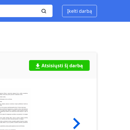
Įkelti darbą
Atsisiųsti šį darbą