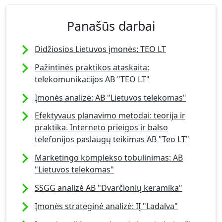
Panašūs darbai
Didžiosios Lietuvos įmonės: TEO LT
Pažintinės praktikos ataskaita:
telekomunikacijos AB "TEO LT"
Įmonės analizė: AB "Lietuvos telekomas"
Efektyvaus planavimo metodai: teorija ir
praktika. Interneto prieigos ir balso
telefonijos paslaugų teikimas AB "Teo LT"
Marketingo komplekso tobulinimas: AB
"Lietuvos telekomas"
SSGG analizė AB "Dvarčionių keramika"
Įmonės strateginė analizė: IĮ "Ladalva"