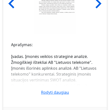
Aprašymas:
Įvadas. Įmonės veiklos strateginė analizė.
Žmogiškieji ištekliai AB "Lietuvos telekome".
Įmonės išorinės aplinkos analizė. AB "Lietuvos
telekomo" konkurentai. Strateginis įmonės
situacijos vertinimas SWOT analizė.
Organizacijos vizija, misija ir tikslai. Išvados.
Rodyti daugiau