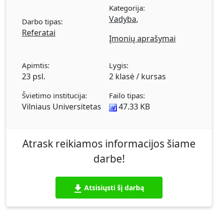
Kategorija:
Vadyba
,
Darbo tipas:
Referatai
Įmonių aprašymai
Apimtis:
Lygis:
23 psl.
2 klasė / kursas
Švietimo institucija:
Failo tipas:
Vilniaus Universitetas
47.33 KB
Atrask reikiamos informacijos šiame
darbe!
Atsisiųsti šį darbą