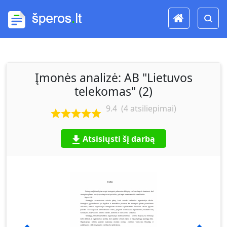
Įmonės analizė: AB "Lietuvos
telekomas" (2)
9.4
(
4
atsiliepimai)
Atsisiųsti šį darbą