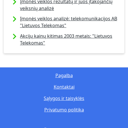
Įmonės veiklos rezultatų ir juos įtakojančių
veiksnių analizė
Įmonės veiklos analizė: telekomunikacijos AB
"Lietuvos Telekomas"
Akcijų kainų kitimas 2003 metais: "Lietuvos
Telekomas"
Pagalba
Kontaktai
Sąlygos ir taisyklės
Privatumo politika